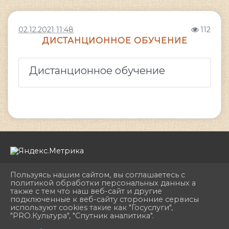
02.12.2021 11:48
112
ДИСТАНЦИОННОЕ ОБУЧЕНИЕ
Дистанционное обучение
Пользуясь нашим сайтом, вы соглашаетесь с
политикой обработки персональных данных а
также с тем что наш веб-сайт и другие
подключенные к веб-сайту сторонние сервисы
2026 г. dhshkemerovo.ru
используют cookies такие как "Госуслуги",
Вход
"PRO.Культура", "Спутник аналитика".
Карта сайта
^
Политика обработки персональных данных