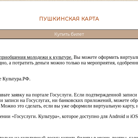
ПУШКИНСКАЯ КАРТА
Купить билет
приобщения молодежи к культуре.
Вы можете оформить виртуальн
одно, а потратить деньги можно только на мероприятия, одобре
е Культура.РФ.
вьте заявку на портале Госуслуги. Если подтвержденной записи 
и записи на Госуслугах, ни банковских приложений, можете обр
Можно это сделать, если вы уже оформили виртуальную карту, 
нии «Госуслуги. Культура», которое доступно для Android и iO
олько на культурный досуг: купить билеты в музеи, театры, гал