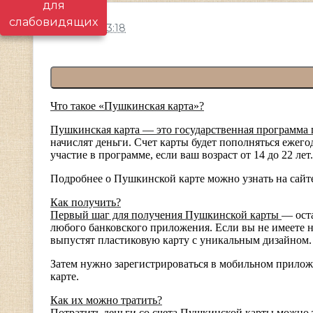
для
слабовидящих
16.02.2023 13:18
Что такое «Пушкинская карта»?
Пушкинская карта — это государственная программа 
начислят деньги. Счет карты будет пополняться ежег
участие в программе, если ваш возраст от 14 до 22 лет.
Подробнее о Пушкинской карте можно узнать на сайт
Как получить?
Первый шаг для получения Пушкинской карты
— оста
любого банковского приложения. Если вы не имеете н
выпустят пластиковую карту с уникальным дизайном. 
Затем нужно зарегистрироваться в мобильном приложе
карте.
Как их можно тратить?
Потратить деньги со счета Пушкинской карты можно т