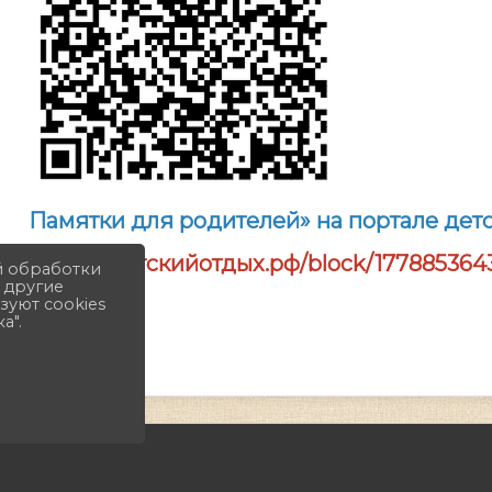
Памятки для родителей» на портале дет
https://детскийотдых.рф/block/1778853643
й обработки
и другие
зуют cookies
а".