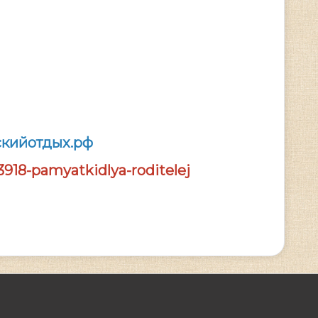
скийотдых.рф
918-pamyatkidlya-roditelej