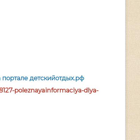
 портале детскийотдых.рф
127-poleznayainformaciya-dlya-