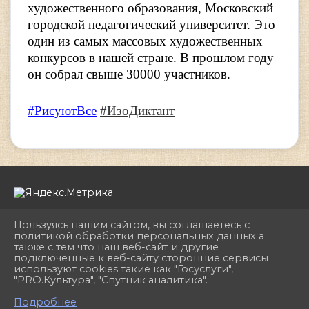
художественного образования, Московский
городской педагогический университет. Это
один из самых массовых художественных
конкурсов в нашей стране. В прошлом году
он собрал свыше 30000 участников.
#РисуютВсе
#ИзоДиктант
Пользуясь нашим сайтом, вы соглашаетесь с
политикой обработки персональных данных а
также с тем что наш веб-сайт и другие
подключенные к веб-сайту сторонние сервисы
2026 г. dhshkemerovo.ru
используют cookies такие как "Госуслуги",
Вход
"PRO.Культура", "Спутник аналитика".
Карта сайта
^
Политика обработки персональных данных
Подробнее