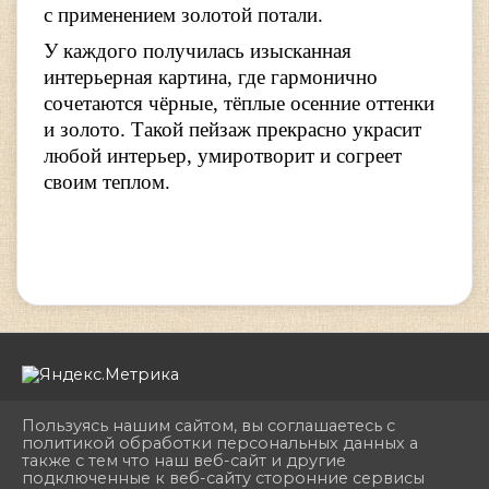
с применением золотой потали.
У каждого получилась изысканная
интерьерная картина, где гармонично
сочетаются чёрные, тёплые осенние оттенки
и золото. Такой пейзаж прекрасно украсит
любой интерьер, умиротворит и согреет
своим теплом.
Пользуясь нашим сайтом, вы соглашаетесь с
политикой обработки персональных данных а
также с тем что наш веб-сайт и другие
подключенные к веб-сайту сторонние сервисы
2026 г. dhshkemerovo.ru