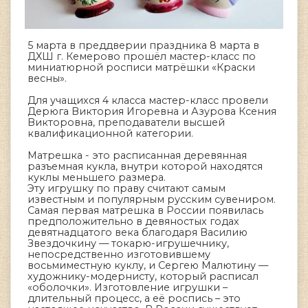
5 марта в преддверии праздника 8 марта в
ДХШ г. Кемерово прошёл мастер-класс по
миниатюрной росписи матрёшки «Краски
весны».
Для учащихся 4 класса мастер-класс провели
Дерюга Виктория Игоревна и Азурова Ксения
Викторовна, преподаватели высшей
квалификационной категории.
Матрешка - это расписанная деревянная
разъемная кукла, внутри которой находятся
куклы меньшего размера.
Эту игрушку по праву считают самым
известным и популярным русским сувениром.
Самая первая матрешка в России появилась
предположительно в девяностых годах
девятнадцатого века благодаря Василию
Звездочкину — токарю-игрушечнику,
непосредственно изготовившему
восьмиместную куклу, и Сергею Малютину —
художнику-модернисту, который расписал
«оболочки». Изготовление игрушки –
длительный процесс, а её роспись – это