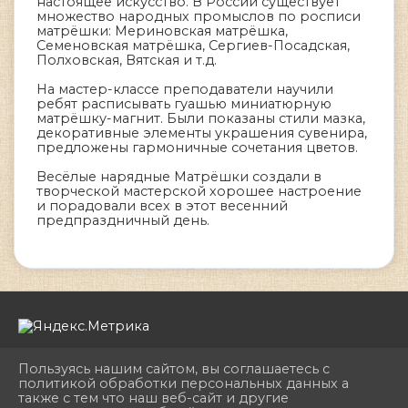
настоящее искусство. В России существует
множество народных промыслов по росписи
матрёшки: Мериновская матрёшка,
Семеновская матрёшка, Сергиев-Посадская,
Полховская, Вятская и т.д.
На мастер-классе преподаватели научили
ребят расписывать гуашью миниатюрную
матрёшку-магнит. Были показаны стили мазка,
декоративные элементы украшения сувенира,
предложены гармоничные сочетания цветов.
Весёлые нарядные Матрёшки создали в
творческой мастерской хорошее настроение
и порадовали всех в этот весенний
предпраздничный день.
Пользуясь нашим сайтом, вы соглашаетесь с
политикой обработки персональных данных а
также с тем что наш веб-сайт и другие