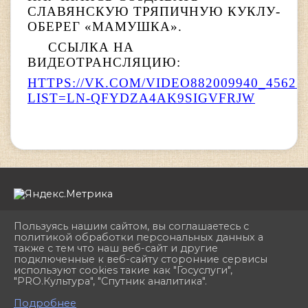
СЛАВЯНСКУЮ ТРЯПИЧНУЮ КУКЛУ-
ОБЕРЕГ «МАМУШКА».
ССЫЛКА НА
ВИДЕОТРАНСЛЯЦИЮ:
HTTPS://VK.COM/VIDEO882009940_45623
LIST=LN-QFYDZA4AK9SIGVFRJW
Пользуясь нашим сайтом, вы соглашаетесь с
политикой обработки персональных данных а
также с тем что наш веб-сайт и другие
подключенные к веб-сайту сторонние сервисы
2026 г. dhshkemerovo.ru
используют cookies такие как "Госуслуги",
Вход
"PRO.Культура", "Спутник аналитика".
Карта сайта
^
Политика обработки персональных данных
Подробнее