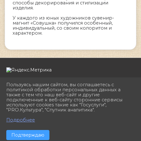
способы декорирования и стилизации
изделия.
У каждого из юных художников сувенир-
магнит «Совушка» получился особенный,
индивидуальный, со своим колоритом и
характером.
Пользуясь нашим сайтом, вы соглашаетесь с
политикой обработки персональных данных а
также с тем что наш веб-сайт и другие
подключенные к веб-сайту сторонние сервисы
2026 г. dhshkemerovo.ru
используют cookies такие как "Госуслуги",
Вход
"PRO.Культура", "Спутник аналитика".
Карта сайта
^
Политика обработки персональных данных
Подробнее
Сделано на KubCMS
Разработка и поддержка
Подтверждаю