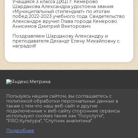
Учащаяся 3 класса ДХШ г. Кемерово
Шардакова Александра удостоена звания
«Муниципальный стипендиат» по итогам
побед 2022-2023 учебного года. Свидетельство
Александре вручил Глава города Кемерово
Анисимов Дмитрий Викторович.
Поздравляем Шардакову Александру и
преподавателя Дехандт Елену Михайловну с
наградой!
Пользуясь нашим сайтом, вы соглашаетесь с
политикой обработки персональных данных а
также с тем что наш веб-сайт и другие
подключенные к веб-сайту сторонние сервисы
2026 г. dhshkemerovo.ru
используют cookies такие как "Госуслуги",
Вход
"PRO.Культура", "Спутник аналитика".
Карта сайта
^
Политика обработки персональных данных
Подробнее