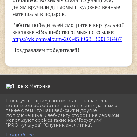
детям вручили дипломы и художественные
материалы в подарок.
Работы победителей смотрите в виртуальной
выставке «Волшебство зимы» по ссылке:
https://vk.com/album-203453968_300676487
Поздравляем победителей!
Пользуясь нашим сайтом, вы соглашаетесь с
политикой обработки персональных данных а
также с тем что наш веб-сайт и другие
подключенные к веб-сайту сторонние сервисы
2026 г. dhshkemerovo.ru
используют cookies такие как "Госуслуги",
Вход
"PRO.Культура", "Спутник аналитика".
Карта сайта
^
Политика обработки персональных данных
Подробнее