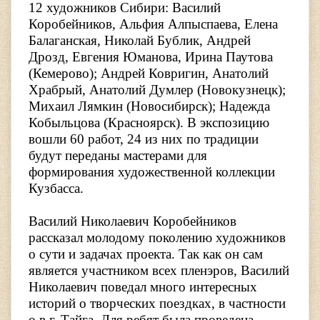
12 художников Сибири: Василий
Коробейников, Альфия Алпыспаева, Елена
Балаганская, Николай Бублик, Андрей
Дрозд, Евгения Юманова, Ирина Паутова
(Кемерово); Андрей Ковригин, Анатолий
Храбрый, Анатолий Думлер (Новокузнецк);
Михаил Лямкин (Новосибирск); Надежда
Кобыльцова (Красноярск). В экспозицию
вошли 60 работ, 24 из них по традиции
будут переданы мастерами для
формирования художественной коллекции
Кузбасса.
Василий Николаевич Коробейников
рассказал молодому поколению художников
о сути и задачах проекта. Так как он сам
является участником всех пленэров, Василий
Николаевич поведал много интересных
историй о творческих поездках, в частности
о в г. Тайга. Для ребят была проведена