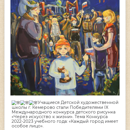
Учащиеся Детской художественной
школы г. Кемерово стали Победителями IX
Международного конкурса детского рисунка
«Через искусство к жизни». Тема Конкурса
2022-2023 учебного года: «Каждый город имеет
особое лицо».