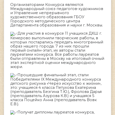
Организаторами Конкурса являются
Международный союз педагогов-художников
и Управление непрерывного
художественного образования ГБОУ
Городского методического центра
Департамента образования и науки г. Москвы.
Для участия в конкурсе 11 учащихся ДХШ г.
Кемерово выполнили творческие работы, в
которых постарались передать многогранный
образ нашего города. 7 из них прошли
первый онлайн-этап, их авторы стали
лауреатами конкурса. Все работы лауреатов
были отправлены в Москву на итоговый очный
этап экспертной оценки международного
жюри.
Прошедшие финальный этап, стали
Победителями IX Международного конкурса
детского рисунка «Через искусство к жизни»,
это: учащиеся 4 класса Петухова Екатерина
(преподаватель Безгина Т.Ю.), Фролова Дарья
(преподаватель Азурова К.В.) и учащаяся 5
класса Поцейко Анна (преподаватель Вовк
Е.В.).
Получат дипломы лауреатов конкурса,