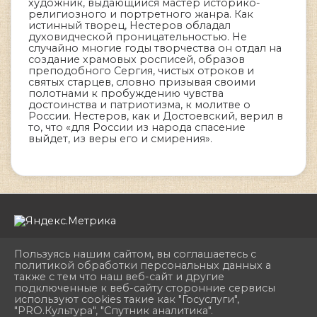
художник, выдающийся мастер историко-
религиозного и портретного жанра. Как
истинный творец, Нестеров обладал
духовидческой проницательностью. Не
случайно многие годы творчества он отдал на
создание храмовых росписей, образов
преподобного Сергия, чистых отроков и
святых старцев, словно призывая своими
полотнами к пробуждению чувства
достоинства и патриотизма, к молитве о
России. Нестеров, как и Достоевский, верил в
то, что «для России из народа спасение
выйдет, из веры его и смирения».
Пользуясь нашим сайтом, вы соглашаетесь с
политикой обработки персональных данных а
также с тем что наш веб-сайт и другие
подключенные к веб-сайту сторонние сервисы
2026 г. dhshkemerovo.ru
используют cookies такие как "Госуслуги",
Вход
"PRO.Культура", "Спутник аналитика".
Карта сайта
^