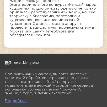
Жюри II Международного
благотворительного конкурса «Каждый народ
художник» по достоинству оценило не только
оригиналы работ Кулебякиной Алисы, но и её
творческую биографию, портфолио и
художественное видение мира юной
художницы. Организаторы планируют
провести традиционную творческую смену в
Москве или Санкт-Петербурге для
обладателей Гран-при.
Пользуясь нашим сайтом, вы соглашаетесь с
политикой обработки персональных данных а
также с тем что наш веб-сайт и другие
подключенные к веб-сайту сторонние сервисы
2026 г. dhshkemerovo.ru
используют cookies такие как "Госуслуги",
Вход
"PRO.Культура", "Спутник аналитика".
Карта сайта
^
Политика обработки персональных данных
Подробнее