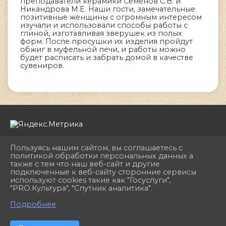
преподаватели керамики Семёнов С.В. и
Никандрова М.Е. Наши гости, замечательные
позитивные женщины с огромным интересом
изучали и использовали способы работы с
глиной, изготавливая зверушек из полых
форм. После просушки их изделия пройдут
обжиг в муфельной печи, и работы можно
будет расписать и забрать домой в качестве
сувениров.
Пользуясь нашим сайтом, вы соглашаетесь с
политикой обработки персональных данных а
также с тем что наш веб-сайт и другие
подключенные к веб-сайту сторонние сервисы
2026 г. dhshkemerovo.ru
используют cookies такие как "Госуслуги",
Вход
"PRO.Культура", "Спутник аналитика".
Карта сайта
^
Политика обработки персональных данных
Подробнее
Сделано на KubCMS